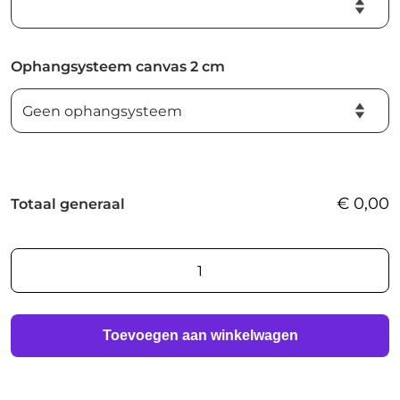
Ophangsysteem canvas 2 cm
€
0,00
Totaal generaal
AI
foto
print
aantal
Toevoegen aan winkelwagen