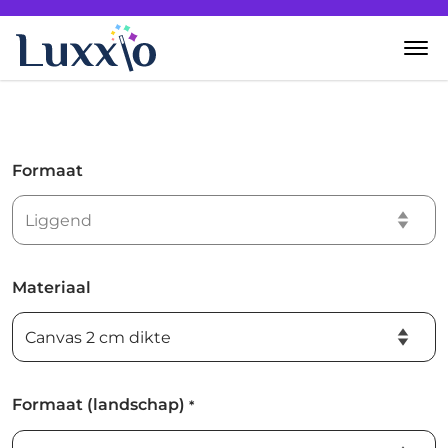
Home
Wanddecoratie
Formaat
Zelf creëren
Over Luxxio
Materiaal
Contact
Formaat (landschap)
*