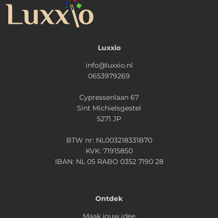
Luxxio
info@luxxio.nl
0653979269
Cypressenlaan 67
Sint Michielsgestel
5271 JP
BTW nr: NL003218331B70
KVK: 71915850
IBAN: NL 05 RABO 0352 7190 28
Ontdek
Maak jouw idee