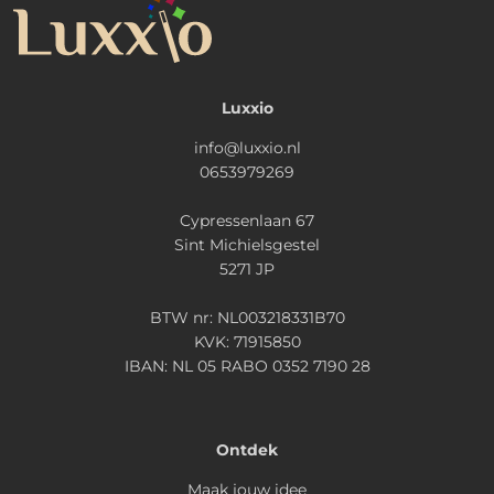
Luxxio
info@luxxio.nl
0653979269
Cypressenlaan 67
Sint Michielsgestel
5271 JP
BTW nr: NL003218331B70
KVK: 71915850
IBAN: NL 05 RABO 0352 7190 28
Ontdek
Maak jouw idee