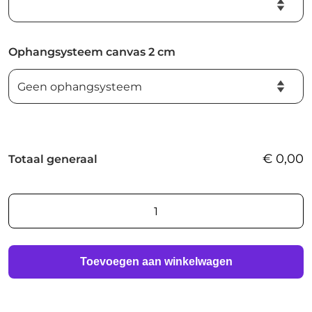
Ophangsysteem canvas 2 cm
€
0,00
Totaal generaal
AI
foto
print
aantal
Toevoegen aan winkelwagen