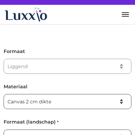
Home
Wanddecoratie
Formaat
Zelf creëren
Over Luxxio
Materiaal
Contact
Formaat (landschap)
*