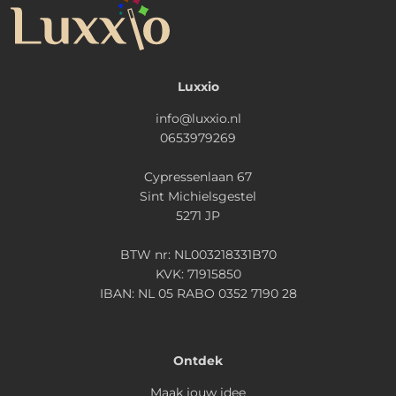
Luxxio
info@luxxio.nl
0653979269
Cypressenlaan 67
Sint Michielsgestel
5271 JP
BTW nr: NL003218331B70
KVK: 71915850
IBAN: NL 05 RABO 0352 7190 28
Ontdek
Maak jouw idee