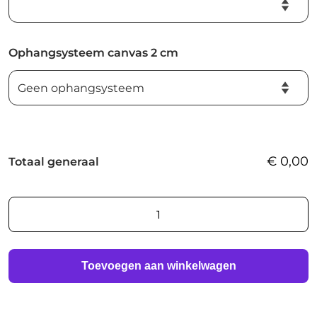
Ophangsysteem canvas 2 cm
€
0,00
Totaal generaal
AI
foto
print
aantal
Toevoegen aan winkelwagen