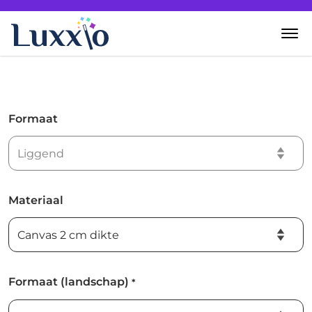
Home
Wanddecoratie
Formaat
Zelf creëren
Over Luxxio
Materiaal
Contact
Formaat (landschap)
*