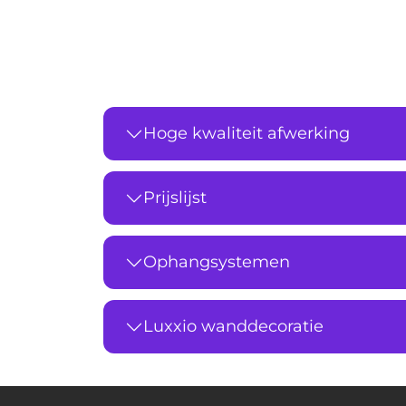
Hoge kwaliteit afwerking
Prijslijst
Ophangsystemen
Luxxio wanddecoratie