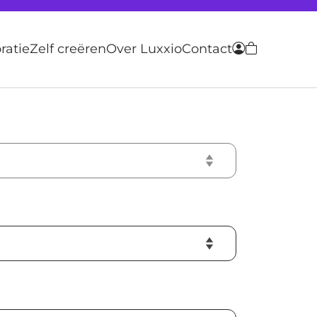
atie
Zelf creëren
Over Luxxio
Contact