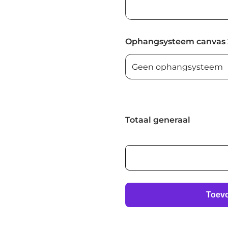
Ophangsysteem canvas 
Totaal generaal
AI
foto
print
aantal
Toev