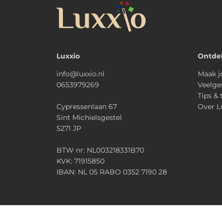
Luxxio
Ontde
info@luxxio.nl
Maak j
0653979269
Veelge
Tips & 
Cypressenlaan 67
Over L
Sint Michielsgestel
5271 JP
BTW nr: NL003218331B70
KVK: 71915850
IBAN: NL 05 RABO 0352 7190 28