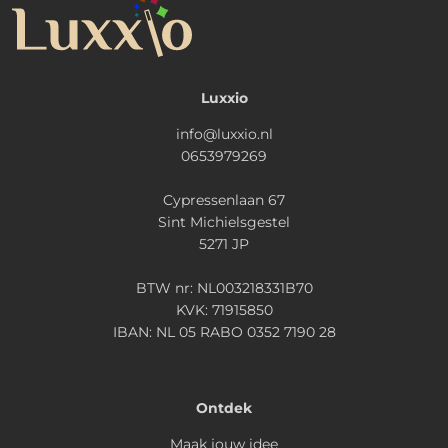
Luxxio
info@luxxio.nl
0653979269
Cypressenlaan 67
Sint Michielsgestel
5271 JP
BTW nr: NL003218331B70
KVK: 71915850
IBAN: NL 05 RABO 0352 7190 28
Ontdek
Maak jouw idee