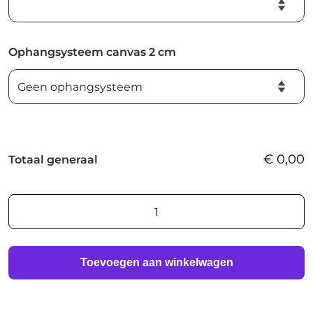
Ophangsysteem canvas 2 cm
€
0,00
Totaal generaal
AI
foto
print
aantal
Toevoegen aan winkelwagen