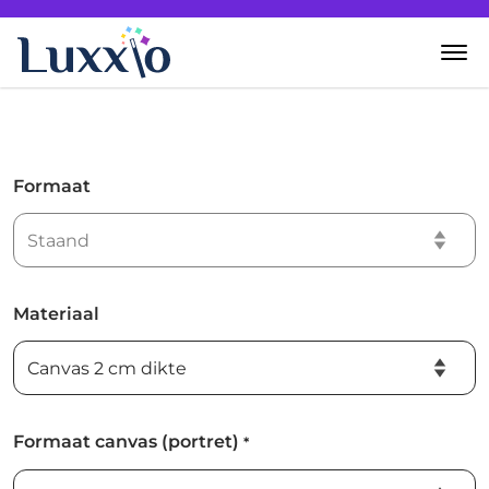
Home
Wanddecoratie
Formaat
Zelf creëren
Over Luxxio
Materiaal
Contact
Formaat canvas (portret)
*