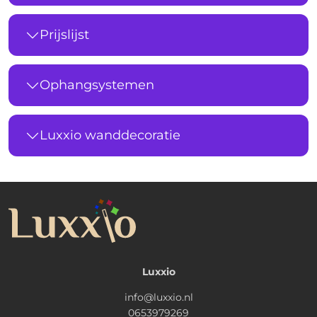
Prijslijst
Ophangsystemen
Luxxio wanddecoratie
Luxxio
info@luxxio.nl
0653979269