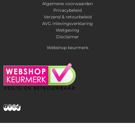
Algemene voorwaarden
Privacybeleid
Verzend & retourbeleid
AVG inlevingsverklaring
Wetgeving
Disclaimer
Webshop keurmerk
Facebook
Pinterest
Instagram
TikTok