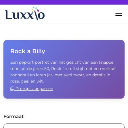
Home
Wanddecoratie
Rock a Billy
Een pop-art portret van het gezicht van een knappe
Zelf creëren
man uit de jaren 50, Rock ´n roll stijl met een vetkuif,
zonnebril en leren jas, met veel zwart, en details in
Over Luxxio
roze, geel en wit.
Prompt aanpassen
Contact
Formaat