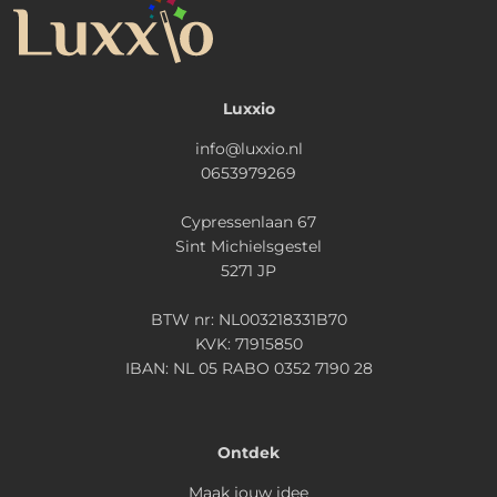
Luxxio
info@luxxio.nl
0653979269
Cypressenlaan 67
Sint Michielsgestel
5271 JP
BTW nr: NL003218331B70
KVK: 71915850
IBAN: NL 05 RABO 0352 7190 28
Ontdek
Maak jouw idee