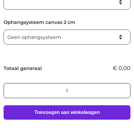
Ophangsysteem canvas 2 cm
€
0,00
Totaal generaal
AI
foto
print
aantal
Toevoegen aan winkelwagen