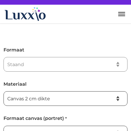
Home
Wanddecoratie
Formaat
Zelf creëren
Over Luxxio
Materiaal
Contact
Formaat canvas (portret)
*