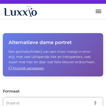
Home
Wanddecoratie
Alternatieve dame portret
Een portretschilderij van een mooi meisje in emo-
Zelf creëren
stijl, met veel uitlopende inkt en inktspetters, veel
zwart met hier en daar wat felle kleuren erdoorheen.
Over Luxxio
Prompt aanpassen
Contact
Formaat