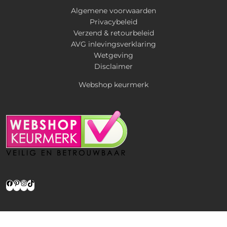
Algemene voorwaarden
Privacybeleid
Verzend & retourbeleid
AVG inlevingsverklaring
Wetgeving
Disclaimer
Webshop keurmerk
Facebook
Pinterest
Instagram
TikTok