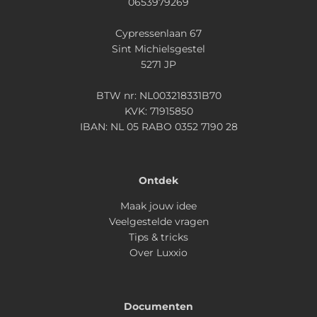
0653979269
Cypressenlaan 67
Sint Michielsgestel
5271 JP
BTW nr: NL003218331B70
KVK: 71915850
IBAN: NL 05 RABO 0352 7190 28
Ontdek
Maak jouw idee
Veelgestelde vragen
Tips & tricks
Over Luxxio
Documenten