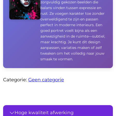
zorgvuldig gekozen beelden die
balans vinden tussen expressie en
rust. Ze voegen karakter toe zonder
overweldigend te zijn en passen
perfect in moderne interieurs. Een
goed portret voelt bijna als een
aanwezigheid in de ruimte—subtiel,
maar krachtig. Je kunt dit design
aanpassen, variaties maken of zelf
tweaken om het volledig naar jouw
smaak te vormen.
Categorie:
Geen categorie
Hoge kwaliteit afwerking