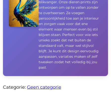
blikvanger. Onze dieren prints zijn
ontworpen om op te vallen zonder
te overheersen. Ze voegen
persoonlijkheid toe aan je interieur
en zorgen vaak voor dat ene
element waar mensen even bij stil
blijven staan. Perfect voor wie iets
unieks zoekt dat net buiten de
standaard valt, maar wel stijlvol
blijft. Je kunt dit design eenvoudig
aanpassen, variaties maken of zelf
tweaken zodat het volledig bij jou
past.
Categorie:
Geen categorie