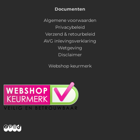
Documenten
Algemene voorwaarden
Privacybeleid
Verzend & retourbeleid
AVG inlevingsverklaring
Wetgeving
Disclaimer
Webshop keurmerk
Facebook
Pinterest
Instagram
TikTok