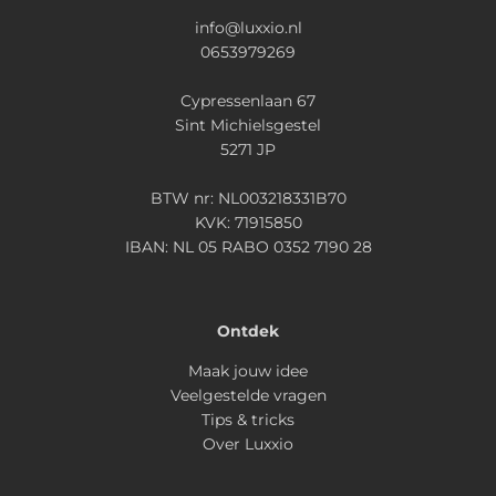
info@luxxio.nl
0653979269
Cypressenlaan 67
Sint Michielsgestel
5271 JP
BTW nr: NL003218331B70
KVK: 71915850
IBAN: NL 05 RABO 0352 7190 28
Ontdek
Maak jouw idee
Veelgestelde vragen
Tips & tricks
Over Luxxio