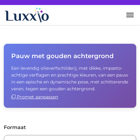
Home
Wanddecoratie
Pauw met gouden achtergrond
Een levendig olieverfschilderij, met dikke, impasto-
Zelf creëren
achtige verflagen en prachtige kleuren, van een pauw
in een epische en dynamische pose, met schitterende
Over Luxxio
veren, tegen een gouden achtergrond.
Prompt aanpassen
Contact
Formaat