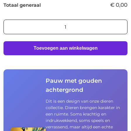
€
0,00
Totaal generaal
AI
foto
print
aantal
Toevoegen aan winkelwagen
Pauw met gouden
achtergrond
Dit is een design van onze dieren
collectie. Dieren brengen karakter in
een ruimte. Soms krachtig en
indrukwekkend, soms speels en
verrassend, maar altijd een echte