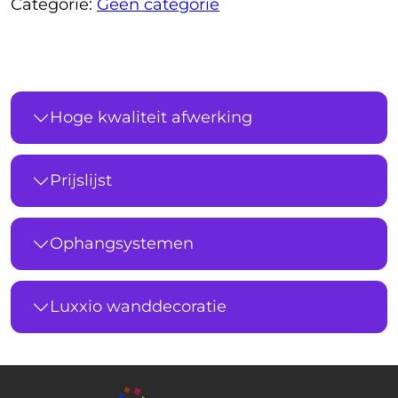
Categorie:
Geen categorie
Hoge kwaliteit afwerking
Prijslijst
Ophangsystemen
Luxxio wanddecoratie