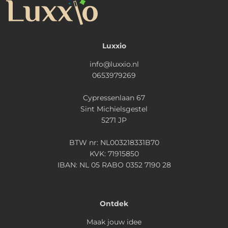
Luxxio
info@luxxio.nl
0653979269
Cypressenlaan 67
Sint Michielsgestel
5271 JP
BTW nr: NL003218331B70
KVK: 71915850
IBAN: NL 05 RABO 0352 7190 28
Ontdek
Maak jouw idee