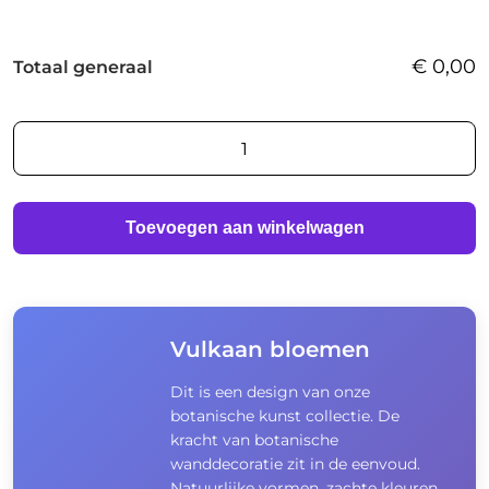
€
0,00
Totaal generaal
AI
foto
print
aantal
Toevoegen aan winkelwagen
Vulkaan bloemen
Dit is een design van onze
botanische kunst collectie. De
kracht van botanische
wanddecoratie zit in de eenvoud.
Natuurlijke vormen, zachte kleuren