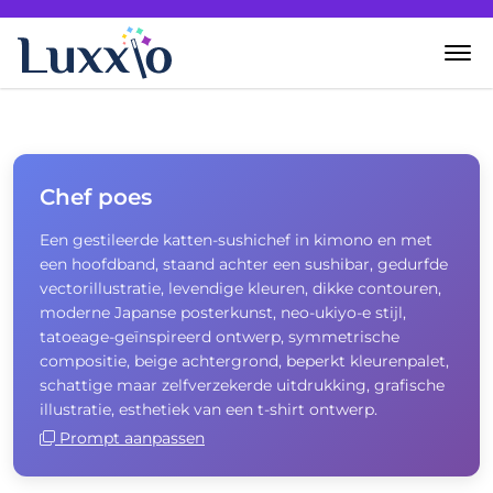
Home
Wanddecoratie
Chef poes
Een gestileerde katten-sushichef in kimono en met
Zelf creëren
een hoofdband, staand achter een sushibar, gedurfde
vectorillustratie, levendige kleuren, dikke contouren,
Over Luxxio
moderne Japanse posterkunst, neo-ukiyo-e stijl,
tatoeage-geïnspireerd ontwerp, symmetrische
compositie, beige achtergrond, beperkt kleurenpalet,
Contact
schattige maar zelfverzekerde uitdrukking, grafische
illustratie, esthetiek van een t-shirt ontwerp.
Prompt aanpassen