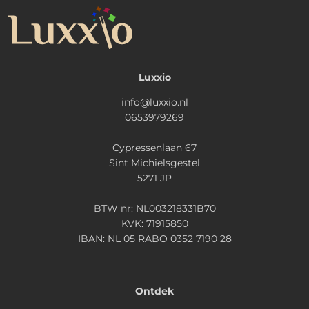
Luxxio
info@luxxio.nl
0653979269
Cypressenlaan 67
Sint Michielsgestel
5271 JP
BTW nr: NL003218331B70
KVK: 71915850
IBAN: NL 05 RABO 0352 7190 28
Ontdek