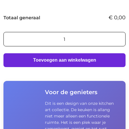
€
0,00
Totaal generaal
AI
foto
print
aantal
Toevoegen aan winkelwagen
Voor de genieters
Dit is een design van onze kitchen
art collectie. De keuken is allang
niet meer alleen een functionele
ruimte. Het is een plek waar je
samenkomt, geniet en tot rust