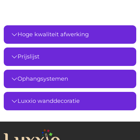
Hoge kwaliteit afwerking
Prijslijst
Ophangsystemen
Luxxio wanddecoratie