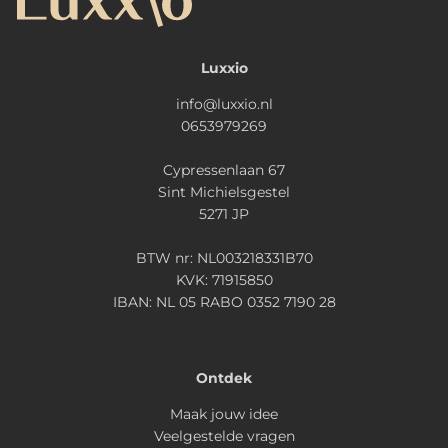
Luxxio
info@luxxio.nl
0653979269
Cypressenlaan 67
Sint Michielsgestel
5271 JP
BTW nr: NL003218331B70
KVK: 71915850
IBAN: NL 05 RABO 0352 7190 28
Ontdek
Maak jouw idee
Veelgestelde vragen