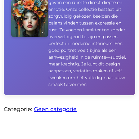
geven een ruimte direct diepte en
emotie. Onze collectie bestaat uit
zorgvuldig gekozen beelden die
balans vinden tussen expressie en
rust. Ze voegen karakter toe zonder
overweldigend te zijn en passen
perfect in moderne interieurs. Een
goed portret voelt bijna als een
aanwezigheid in de ruimte—subtiel,
maar krachtig. Je kunt dit design
aanpassen, variaties maken of zelf
tweaken om het volledig naar jouw
smaak te vormen.
Categorie:
Geen categorie