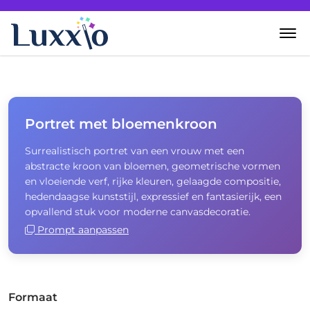
Home
Wanddecoratie
Portret met bloemenkroon
Surrealistisch portret van een vrouw met een
Zelf creëren
abstracte kroon van bloemen, geometrische vormen
en vloeiende verf, rijke kleuren, gelaagde compositie,
Over Luxxio
hedendaagse kunststijl, expressief en fantasierijk, een
opvallend stuk voor moderne canvasdecoratie.
Prompt aanpassen
Contact
Formaat