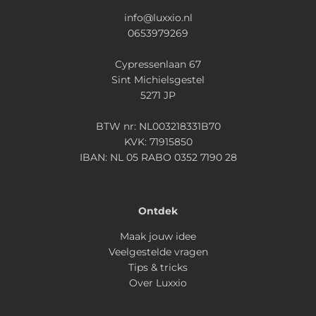
info@luxxio.nl
0653979269
Cypressenlaan 67
Sint Michielsgestel
5271 JP
BTW nr: NL003218331B70
KVK: 71915850
IBAN: NL 05 RABO 0352 7190 28
Ontdek
Maak jouw idee
Veelgestelde vragen
Tips & tricks
Over Luxxio