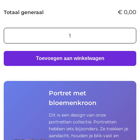
€
0,00
Totaal generaal
AI
foto
print
aantal
Toevoegen aan winkelwagen
Portret met
bloemenkroon
Dit is een design van onze
portretten collectie. Portretten
hebben iets bijzonders. Ze trekken je
aandacht, houden je blik vast en