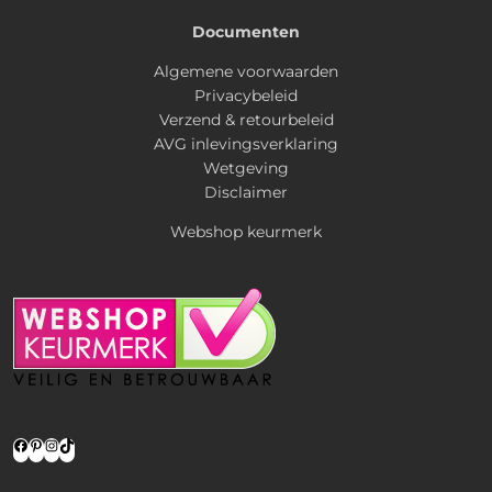
Documenten
Algemene voorwaarden
Privacybeleid
Verzend & retourbeleid
AVG inlevingsverklaring
Wetgeving
Disclaimer
Webshop keurmerk
Facebook
Pinterest
Instagram
TikTok