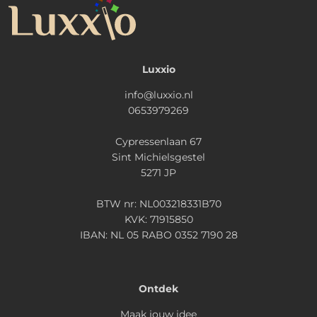
Luxxio
info@luxxio.nl
0653979269
Cypressenlaan 67
Sint Michielsgestel
5271 JP
BTW nr: NL003218331B70
KVK: 71915850
IBAN: NL 05 RABO 0352 7190 28
Ontdek
Maak jouw idee