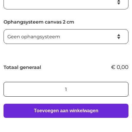
Ophangsysteem canvas 2 cm
€
0,00
Totaal generaal
AI
foto
print
aantal
Toevoegen aan winkelwagen