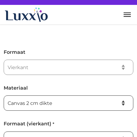
Home
Wanddecoratie
Formaat
Zelf creëren
Over Luxxio
Materiaal
Contact
Formaat (vierkant)
*