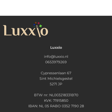
Luxxio
info@luxxio.nl
0653979269
Cypressenlaan 67
Sint Michielsgestel
5271 JP
BTW nr: NL003218331B70
KVK: 71915850
IBAN: NL 05 RABO 0352 7190 28