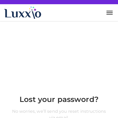
Home
Wanddecoratie
Zelf creëren
Over Luxxio
Contact
Lost your password?
No worries, we’ll send you reset instructions
via email.