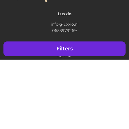
Luxxio
info@luxxio.nl
0653979269
Cypressenlaan 67
Filters
Sint Michielsgestel
5271 JP
BTW nr: NL003218331B70
KVK: 71915850
IBAN: NL 05 RABO 0352 7190 28
Filter
Ontdek
Maak jouw idee
Veelgestelde vragen
Tips & tricks