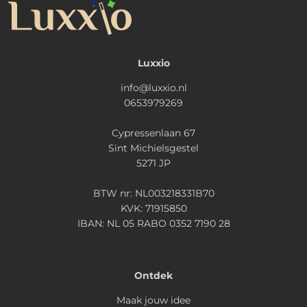
Luxxio
info@luxxio.nl
0653979269
Cypressenlaan 67
Sint Michielsgestel
5271 JP
BTW nr: NL003218331B70
KVK: 71915850
IBAN: NL 05 RABO 0352 7190 28
Ontdek
Maak jouw idee