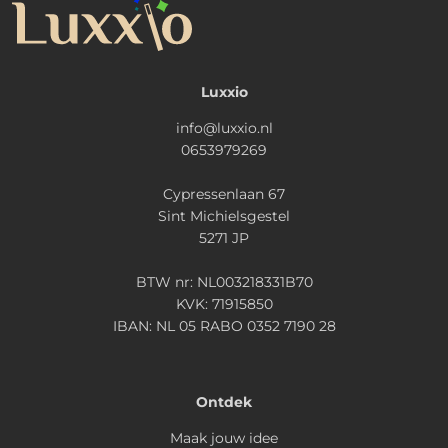
Luxxio
info@luxxio.nl
0653979269
Cypressenlaan 67
Sint Michielsgestel
5271 JP
BTW nr: NL003218331B70
KVK: 71915850
IBAN: NL 05 RABO 0352 7190 28
Ontdek
Maak jouw idee