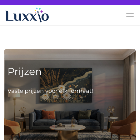
Home
Wanddecoratie
Prijzen
Zelf creëren
Over Luxxio
Vaste prijzen voor elk formaat!
Contact