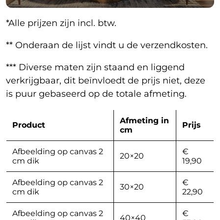
*Alle prijzen zijn incl. btw.
** Onderaan de lijst vindt u de verzendkosten.
*** Diverse maten zijn staand en liggend
verkrijgbaar, dit beïnvloedt de prijs niet, deze
is puur gebaseerd op de totale afmeting.
Afmeting in
Product
Prijs
cm
Afbeelding op canvas 2
€
20×20
cm dik
19,90
Afbeelding op canvas 2
€
30×20
cm dik
22,90
Afbeelding op canvas 2
€
40×40