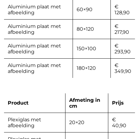
Aluminium plaat met
€
60×90
afbeelding
128,90
Aluminium plaat met
€
80×120
afbeelding
217,90
Aluminium plaat met
€
150×100
afbeelding
293,90
Aluminium plaat met
€
180×120
afbeelding
349,90
Afmeting in
Product
Prijs
cm
Plexiglas met
€
20×20
afbeelding
40,90