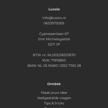
Luxxio
info@luxxio.nl
0653979269
Cypressenlaan 67
Sint Michielsgestel
5271 JP
BTW nr: NL003218331B70
KVK: 71915850
IBAN: NL 05 RABO 0352 7190 28
Ontdek
Maak jouw idee
Veelgestelde vragen
Tips & tricks