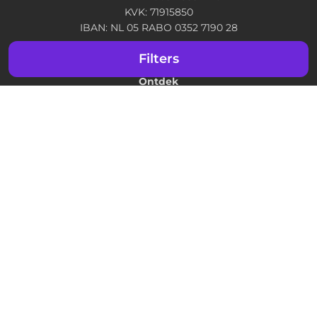
KVK: 71915850
IBAN: NL 05 RABO 0352 7190 28
Filters
Ontdek
Maak jouw idee
Veelgestelde vragen
Tips & tricks
Over Luxxio
Filter
Documenten
Algemene voorwaarden
Privacybeleid
Verzend & retourbeleid
AVG inlevingsverklaring
Wetgeving
Disclaimer