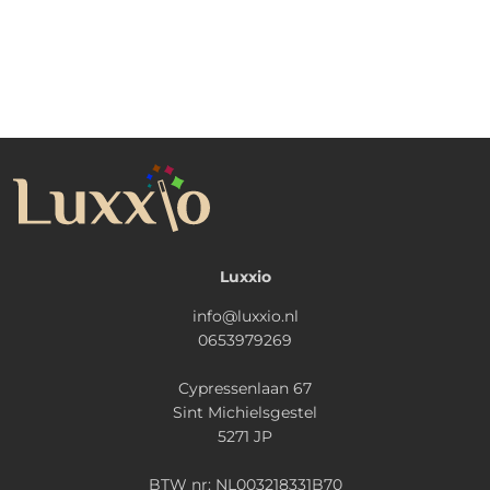
Luxxio
info@luxxio.nl
0653979269
Cypressenlaan 67
Sint Michielsgestel
5271 JP
BTW nr: NL003218331B70