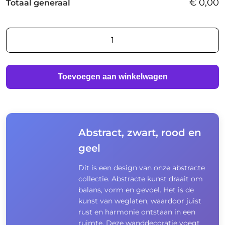
€
0,00
Totaal generaal
Abstract,
zwart,
rood
en
Toevoegen aan winkelwagen
geel
aantal
Abstract, zwart, rood en
geel
Dit is een design van onze abstracte
collectie. Abstracte kunst draait om
balans, vorm en gevoel. Het is de
kunst van weglaten, waardoor juist
rust en harmonie ontstaan in een
ruimte. Deze wanddecoratie voegt