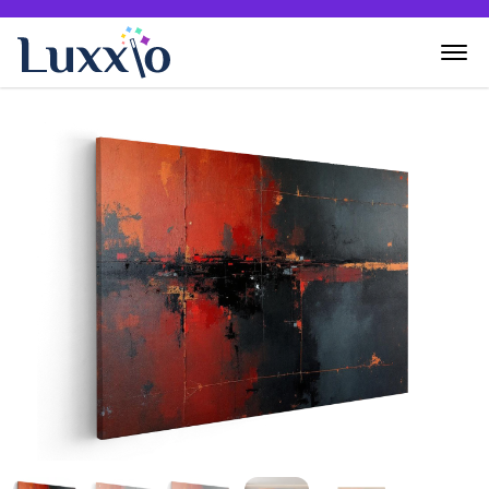
Home
Wanddecoratie
Zelf creëren
Over Luxxio
Contact