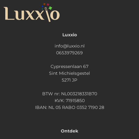
Luxxio
info@luxxio.nl
0653979269
Cypressenlaan 67
Sint Michielsgestel
5271 JP
BTW nr: NL003218331B70
KVK: 71915850
IBAN: NL 05 RABO 0352 7190 28
Ontdek