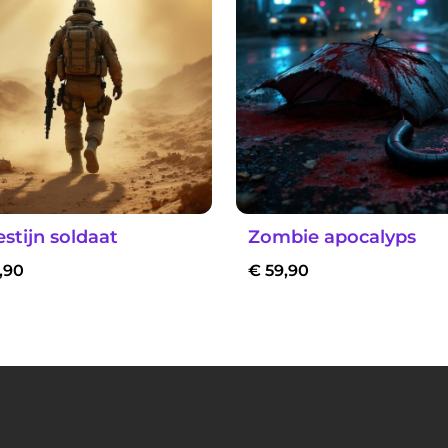
stijn soldaat
Zombie apocalyps
,90
€
59,90