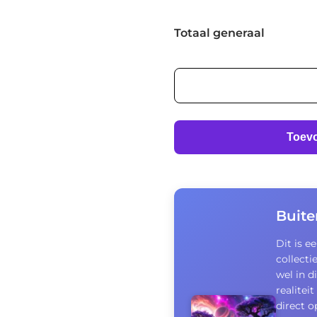
Totaal generaal
Buitenaards
landschap
aantal
Toev
Buite
Dit is e
collecti
wel in d
realitei
direct 