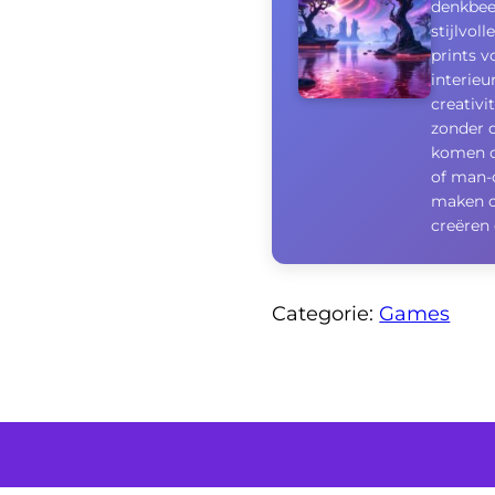
denkbee
stijlvol
prints 
interieu
creativi
zonder d
komen o
of man-c
maken o
creëren 
Categorie:
Games