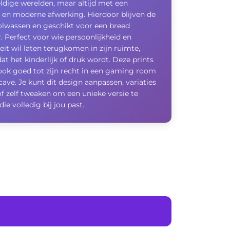
ldige werelden, maar altijd met een
le en moderne afwerking. Hierdoor blijven de
volwassen en geschikt voor een breed
r. Perfect voor wie persoonlijkheid en
teit wil laten terugkomen in zijn ruimte,
at het kinderlijk of druk wordt. Deze prints
ok goed tot zijn recht in een gaming room
ave. Je kunt dit design aanpassen, variaties
f zelf tweaken om een unieke versie te
die volledig bij jou past.