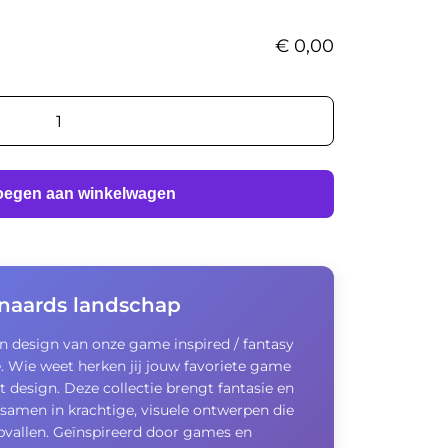
€
0,00
oegen aan winkelwagen
naards landschap
en design van onze game inspired / fantasy
e. Wie weet herken jij jouw favoriete game
it design. Deze collectie brengt fantasie en
t samen in krachtige, visuele ontwerpen die
opvallen. Geïnspireerd door games en