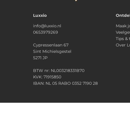
Luxxio
Ontde
info@luxxio.nl
Maak j
0653979269
Veelge
Tips & 
Cypressenlaan 67
Over L
Sint Michielsgestel
5271 JP
BTW nr: NL003218331B70
KVK: 71915850
IBAN: NL 05 RABO 0352 7190 28