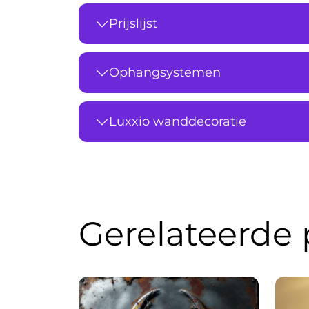
Prijslijst
Ophangsystemen
Luxxio wanddecoratie
Gerelateerde