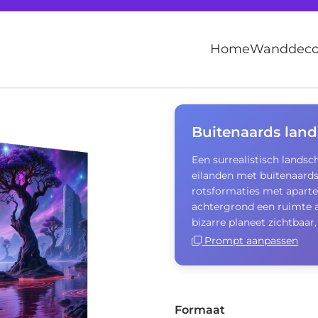
Home
Wanddecor
Buitenaards lan
Een surrealistisch lands
eilanden met buitenaards
rotsformaties met apart
achtergrond een ruimte 
bizarre planeet zichtbaar, 
Prompt aanpassen
Formaat