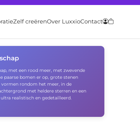
atie
Zelf creëren
Over Luxxio
Contact
dschap
chap, met een rood meer, met zwevende
e paarse bomen er op, grote stenen
e vormen rondom het meer, in de
achtergrond met heldere sterren en een
ultra realistisch en gedetailleerd.