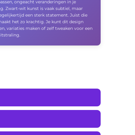
passen, ongeacht veranderingen in je
ng. Zwart-wit kunst is vaak subtiel, maar
gelijkertijd een sterk statement. Juist die
aakt het zo krachtig. Je kunt dit design
n, variaties maken of zelf tweaken voor een
itstraling.