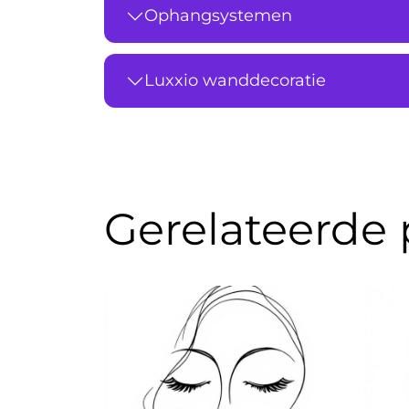
Ophangsystemen
Luxxio wanddecoratie
Gerelateerde