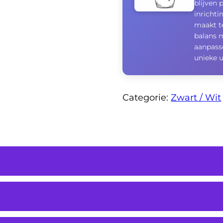
blijven 
inrichti
maakt te
balans m
aanpasse
unieke u
Categorie:
Zwart / Wit