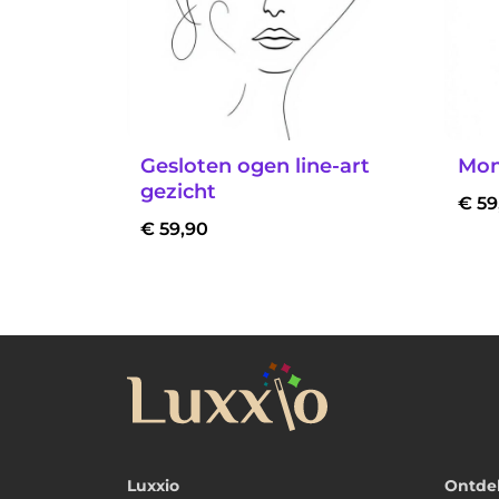
Gesloten ogen line-art
Mon
gezicht
€
59
€
59,90
Luxxio
Ontde