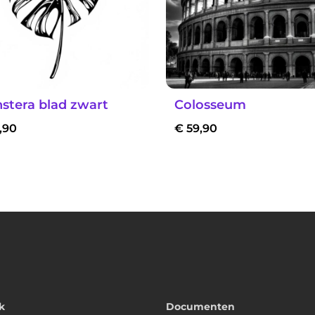
stera blad zwart
Colosseum
,90
€
59,90
k
Documenten