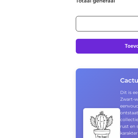
Totaal generaal
Cactus
aantal
Toev
Cact
Dit is e
Zwart-w
eenvoud 
ontstaat
collecti
rust en 
karakter