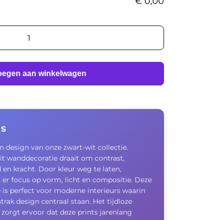
€
0,00
oegen aan winkelwagen
us
en design van onze zwart-wit collectie.
it wanddecoratie draait om contrast,
en kracht. Door kleur weg te laten,
 er focus op vorm, licht en compositie. Deze
e is perfect voor moderne interieurs waarin
strak design centraal staan. Het tijdloze
 zorgt ervoor dat deze prints jarenlang