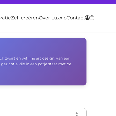
atie
Zelf creëren
Over Luxxio
Contact
h zwart en wit line art design, van een
gezichtje, die in een potje staat met de