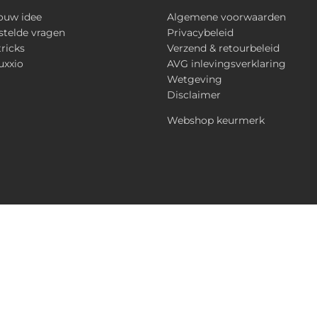
ouw idee
Algemene voorwaarden
stelde vragen
Privacybeleid
tricks
Verzend & retourbeleid
uxxio
AVG inlevingsverklaring
Wetgeving
Disclaimer
Webshop keurmerk