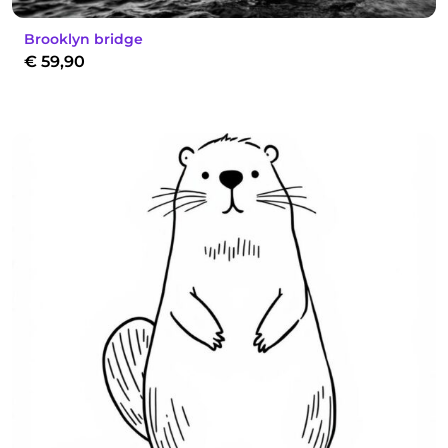
Brooklyn bridge
€
59,90