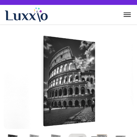
Home
Wanddecoratie
Zelf creëren
Over Luxxio
Contact