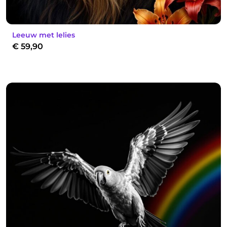
Leeuw met lelies
€
59,90