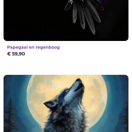
Papegaai en regenboog
€
59,90