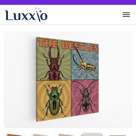
Home
Wanddecoratie
Zelf creëren
Over Luxxio
Contact