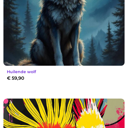
Huilende wolf
€
59,90