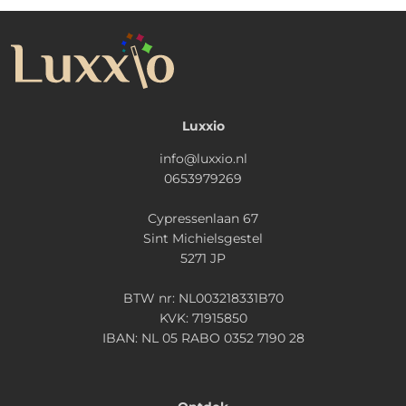
Luxxio
info@luxxio.nl
0653979269
Cypressenlaan 67
Sint Michielsgestel
5271 JP
BTW nr: NL003218331B70
KVK: 71915850
IBAN: NL 05 RABO 0352 7190 28