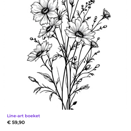
Line-art boeket
€
59,90