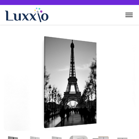
Home
Wanddecoratie
Zelf creëren
Over Luxxio
Contact