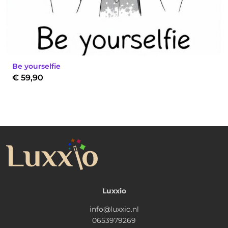
Be yourselfie
€
59,90
Luxxio
info@luxxio.nl
0653979269