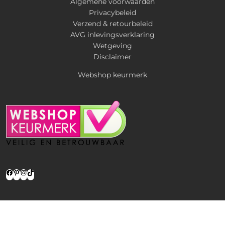
Algemene voorwaarden
Privacybeleid
Verzend & retourbeleid
AVG inlevingsverklaring
Wetgeving
Disclaimer
Webshop keurmerk
Facebook
Pinterest
Instagram
TikTok