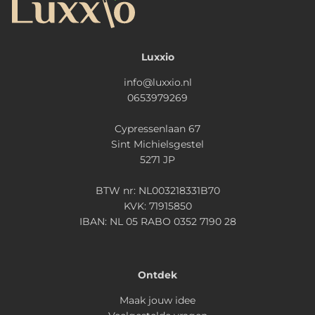
Luxxio
info@luxxio.nl
0653979269
Cypressenlaan 67
Sint Michielsgestel
5271 JP
BTW nr: NL003218331B70
KVK: 71915850
IBAN: NL 05 RABO 0352 7190 28
Ontdek
Maak jouw idee