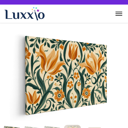
Home
Wanddecoratie
Zelf creëren
Over Luxxio
Contact