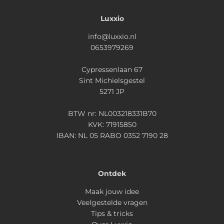
Luxxio
info@luxxio.nl
0653979269
Cypressenlaan 67
Sint Michielsgestel
5271 JP
BTW nr: NL003218331B70
KVK: 71915850
IBAN: NL 05 RABO 0352 7190 28
Ontdek
Maak jouw idee
Veelgestelde vragen
Tips & tricks