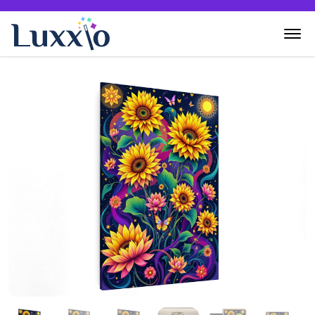
Home
Wanddecoratie
Zelf creëren
Over Luxxio
Contact