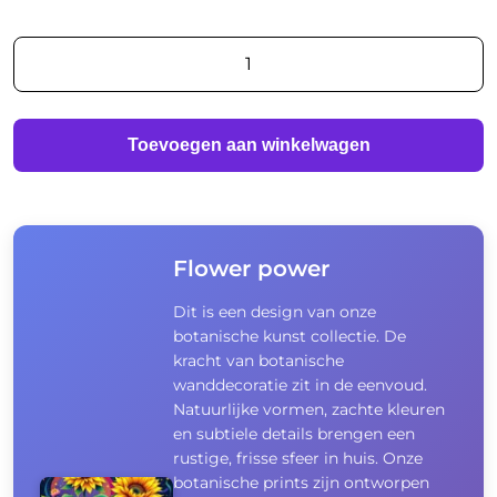
Flower
power
aantal
Toevoegen aan winkelwagen
Flower power
Dit is een design van onze
botanische kunst collectie. De
kracht van botanische
wanddecoratie zit in de eenvoud.
Natuurlijke vormen, zachte kleuren
en subtiele details brengen een
rustige, frisse sfeer in huis. Onze
botanische prints zijn ontworpen