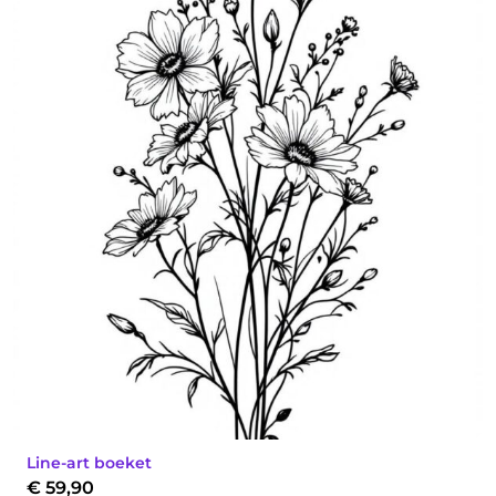
Line-art boeket
€
59,90