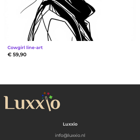
Cowgirl line-art
€
59,90
Luxxio
info@luxxio.nl