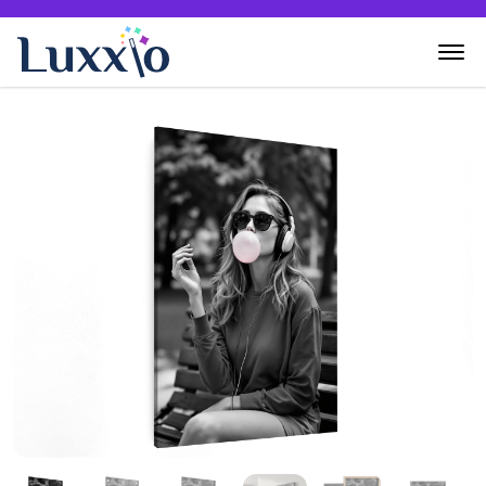
Home
Wanddecoratie
Zelf creëren
Over Luxxio
Contact