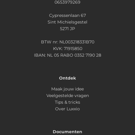
0653979269
Cypressenlaan 67
Sint Michielsgestel
5271 JP
BTW nr: NL003218331B70
KVK: 71915850
IBAN: NL 05 RABO 0352 7190 28
Ontdek
Maak jouw idee
Veelgestelde vragen
Tips & tricks
Over Luxxio
Documenten