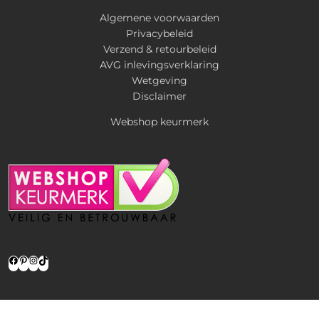
Algemene voorwaarden
Privacybeleid
Verzend & retourbeleid
AVG inlevingsverklaring
Wetgeving
Disclaimer
Webshop keurmerk
Facebook
Pinterest
Instagram
TikTok