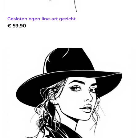
Gesloten ogen line-art gezicht
€
59,90