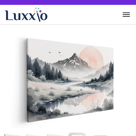
Home
Wanddecoratie
Zelf creëren
Over Luxxio
Contact