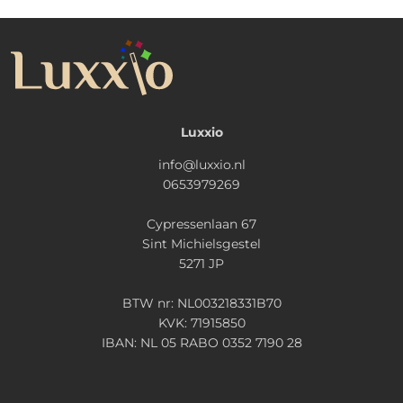
Luxxio
info@luxxio.nl
0653979269
Cypressenlaan 67
Sint Michielsgestel
5271 JP
BTW nr: NL003218331B70
KVK: 71915850
IBAN: NL 05 RABO 0352 7190 28