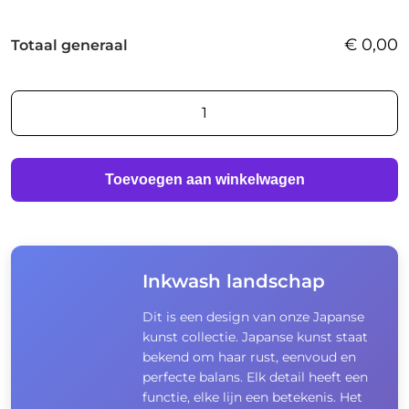
€
0,00
Totaal generaal
Inkwash
landschap
aantal
Toevoegen aan winkelwagen
Inkwash landschap
Dit is een design van onze Japanse
kunst collectie. Japanse kunst staat
bekend om haar rust, eenvoud en
perfecte balans. Elk detail heeft een
functie, elke lijn een betekenis. Het