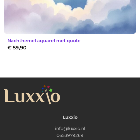
Nachthemel aquarel met quote
€
59,90
Luxxio
info@luxxio.nl
0653979269