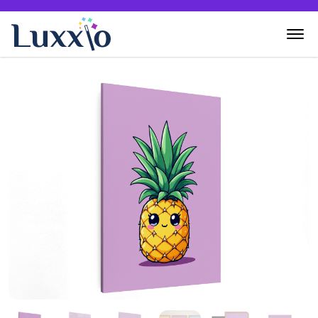
Home
Wanddecoratie
Zelf creëren
Over Luxxio
Contact