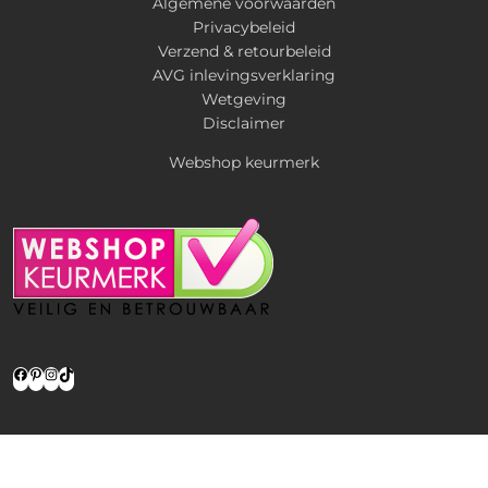
Algemene voorwaarden
Privacybeleid
Verzend & retourbeleid
AVG inlevingsverklaring
Wetgeving
Disclaimer
Webshop keurmerk
Facebook
Pinterest
Instagram
TikTok