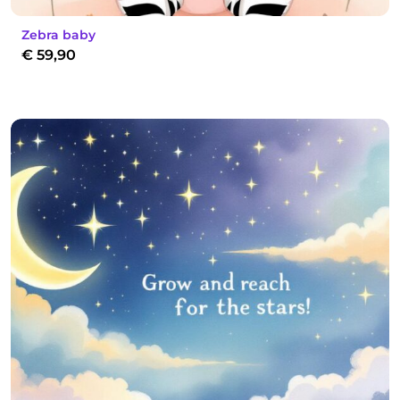
Zebra baby
€
59,90