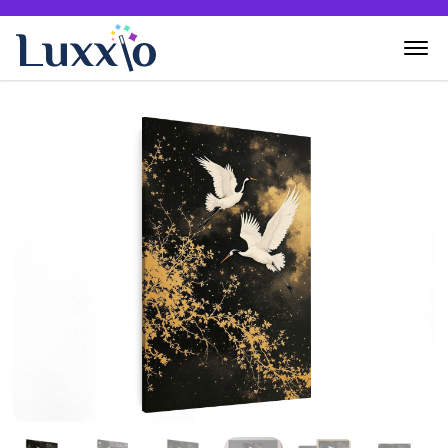
Home
Wanddecoratie
Zelf creëren
Over Luxxio
Contact