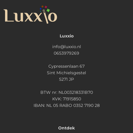
Luxxio
info@luxxio.nl
0653979269
Cypressenlaan 67
Sint Michielsgestel
5271 JP
BTW nr: NL003218331B70
KVK: 71915850
IBAN: NL 05 RABO 0352 7190 28
Ontdek