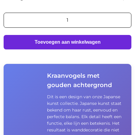
Kraanvogels
met
gouden
achtergrond
Toevoegen aan winkelwagen
aantal
Kraanvogels met
gouden achtergrond
Dit is een design van onze Japanse
kunst collectie. Japanse kunst staat
bekend om haar rust, eenvoud en
perfecte balans. Elk detail heeft een
functie, elke lijn een betekenis. Het
resultaat is wanddecoratie die niet