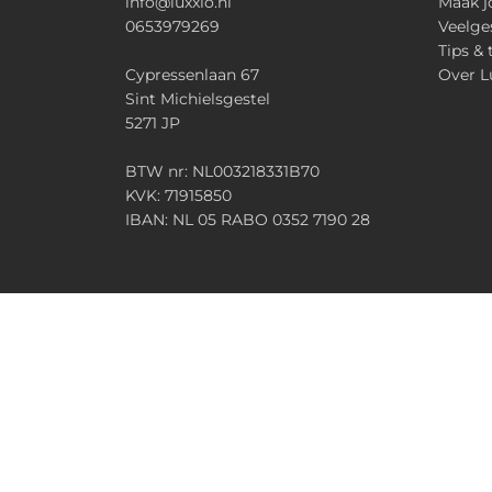
info@luxxio.nl
Maak j
0653979269
Veelge
Tips & 
Cypressenlaan 67
Over L
Sint Michielsgestel
5271 JP
BTW nr: NL003218331B70
KVK: 71915850
IBAN: NL 05 RABO 0352 7190 28