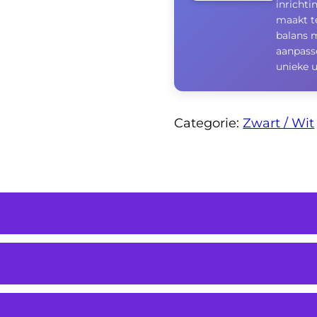
inrichti
maakt te
balans m
aanpasse
unieke u
Categorie:
Zwart / Wit