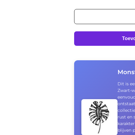
Monstera
blad
zwart
aantal
Toev
Monst
Dit is e
Zwart-w
eenvoud 
ontstaat
collecti
rust en 
karakter
blijven 