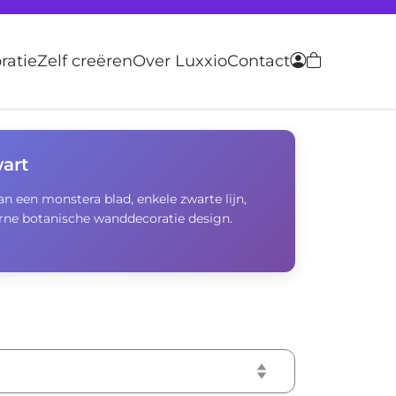
atie
Zelf creëren
Over Luxxio
Contact
art
an een monstera blad, enkele zwarte lijn,
rne botanische wanddecoratie design.