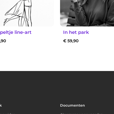
eltje line-art
In het park
,90
€
59,90
k
Documenten