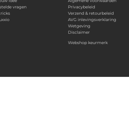
ouw idee
Algemene voorwaarden
stelde vragen
Privacybeleid
tricks
Verzend & retourbeleid
uxxio
AVG inlevingsverklaring
Wetgeving
Disclaimer
Webshop keurmerk