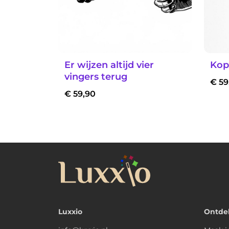
Er wijzen altijd vier
Kopp
vingers terug
€
59
€
59,90
Luxxio
Ontde