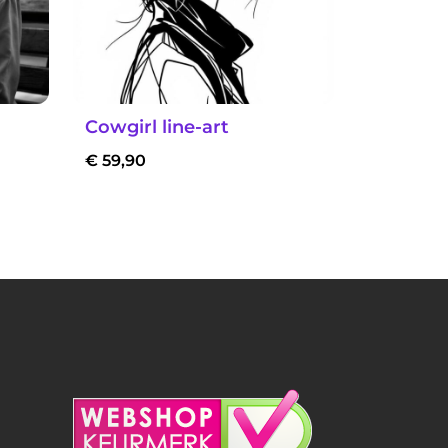
Cowgirl line-art
€
59,90