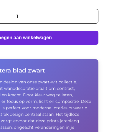
oegen aan winkelwagen
era blad zwart
en design van onze zwart-wit collectie.
it wanddecoratie draait om contrast,
en kracht. Door kleur weg te laten,
 er focus op vorm, licht en compositie. Deze
e is perfect voor moderne interieurs waarin
strak design centraal staan. Het tijdloze
 zorgt ervoor dat deze prints jarenlang
passen, ongeacht veranderingen in je