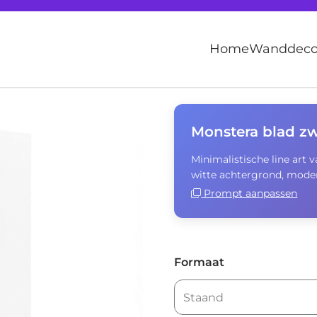
Home
Wanddecor
Monstera blad zw
Minimalistische line art v
witte achtergrond, mode
Prompt aanpassen
Formaat