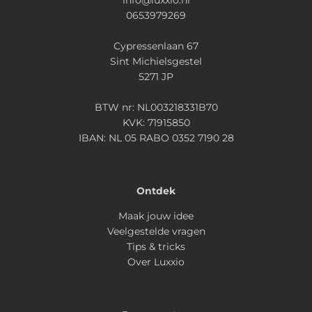
info@luxxio.nl
0653979269
Cypressenlaan 67
Sint Michielsgestel
5271 JP
BTW nr: NL003218331B70
KVK: 71915850
IBAN: NL 05 RABO 0352 7190 28
Ontdek
Maak jouw idee
Veelgestelde vragen
Tips & tricks
Over Luxxio