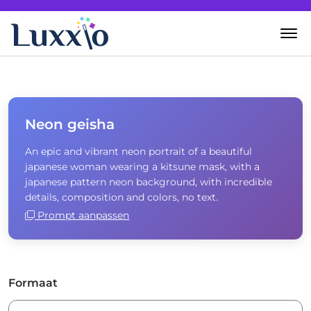
Home
Wanddecoratie
Neon geisha
An epic and vibrant neon portrait of a beautiful
Zelf creëren
japanese woman wearing a kitsune mask, with a
japanese pattern neon background, with incredible
Over Luxxio
details, composition and colors, no text.
Prompt aanpassen
Contact
Formaat