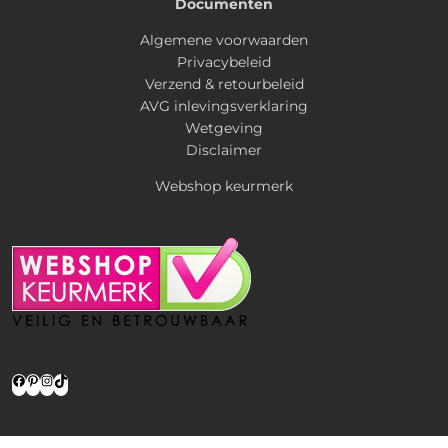
Documenten
Algemene voorwaarden
Privacybeleid
Verzend & retourbeleid
AVG inlevingsverklaring
Wetgeving
Disclaimer
Webshop keurmerk
Facebook
Pinterest
Instagram
TikTok