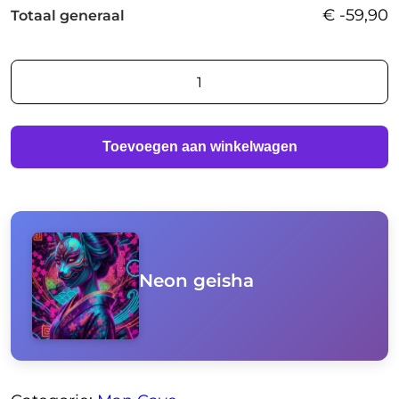
€
-59,90
Totaal generaal
Neon
geisha
aantal
Toevoegen aan winkelwagen
Neon geisha