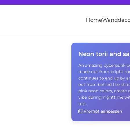
Home
Wanddecor
Neon torii and s
An amazing cyberpunk post
made out from bright tur
continues to end up by an
out from behind the shrin
pink neon colors, create 
vibe during nighttime wit
text.
Prompt aanpassen