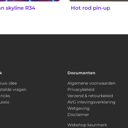
an skyline R34
Hot rod pin-up
k
Documenten
ouw idee
Algemene voorwaarden
stelde vragen
Privacybeleid
tricks
Verzend & retourbeleid
uxxio
AVG inlevingsverklaring
Wetgeving
Disclaimer
Webshop keurmerk