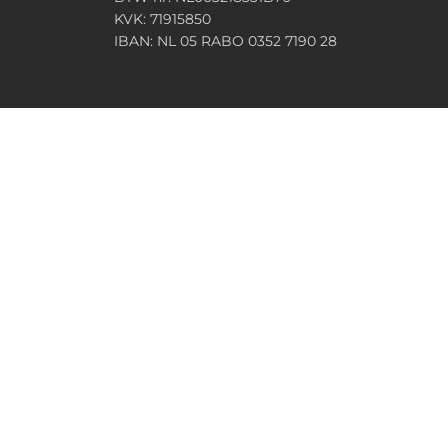
KVK: 71915850
IBAN: NL 05 RABO 0352 7190 28