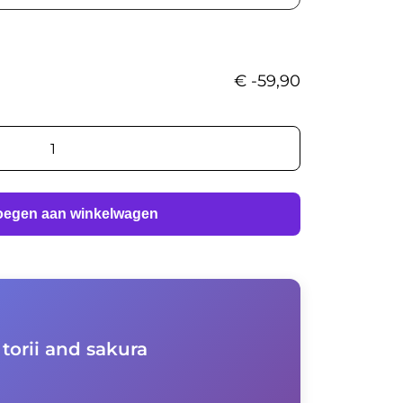
€
-59,90
oegen aan winkelwagen
torii and sakura