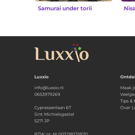
Samurai under torii
Nis
Luxxio
Ontde
info@luxxio.nl
Maak j
0653979269
Veelge
Tips & 
Cypressenlaan 67
Over L
Sint Michielsgestel
5271 JP
BTW nr: NL003218331B70