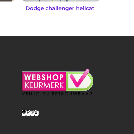
Dodge challenger hellcat
Facebook
Pinterest
Instagram
TikTok