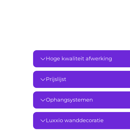
Hoge kwaliteit afwerking
Prijslijst
Ophangsystemen
Luxxio wanddecoratie