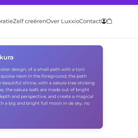
atie
Zelf creëren
Over Luxxio
Contact
akura
er design, of a small path with a torii
quoise neon in the foreground, the path
 beautiful shrine, with a sakura tree sticking
e, the sakura leafs are made out of bright
depth and perspective, and create a magical
h a big and bright full moon in de sky, no