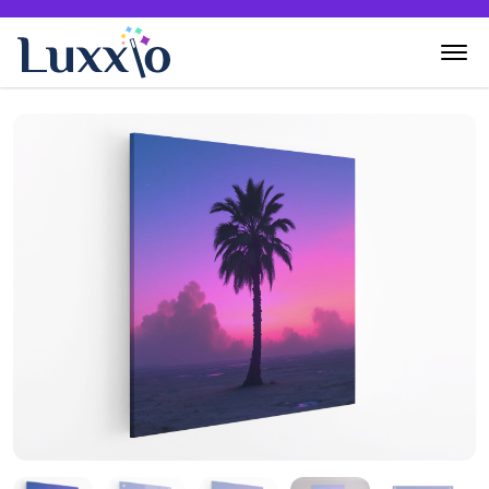
Home
Wanddecoratie
Zelf creëren
Over Luxxio
Contact