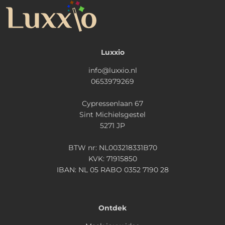
Luxxio
info@luxxio.nl
0653979269
Cypressenlaan 67
Sint Michielsgestel
5271 JP
BTW nr: NL003218331B70
KVK: 71915850
IBAN: NL 05 RABO 0352 7190 28
Ontdek