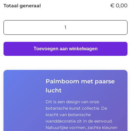
€
0,00
Totaal generaal
Palmboom
met
paarse
lucht
Toevoegen aan winkelwagen
aantal
Palmboom met paarse
lucht
Dit is een design van onze
botanische kunst collectie. De
kracht van botanische
wanddecoratie zit in de eenvoud.
Natuurlijke vormen, zachte kleuren