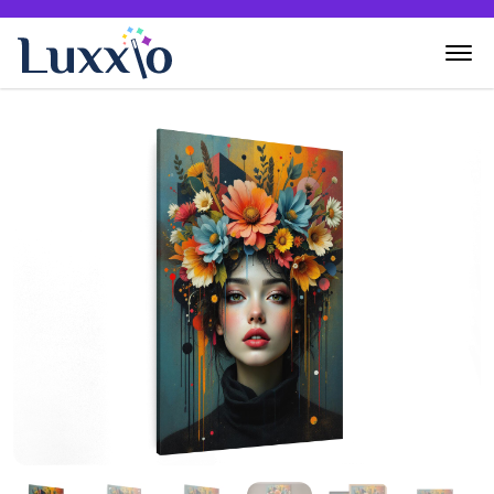
Home
Wanddecoratie
Zelf creëren
Over Luxxio
Contact