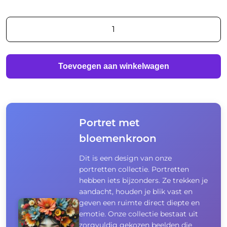
Portret
met
bloemenkroon
aantal
Toevoegen aan winkelwagen
Portret met
bloemenkroon
Dit is een design van onze
portretten collectie. Portretten
hebben iets bijzonders. Ze trekken je
aandacht, houden je blik vast en
geven een ruimte direct diepte en
emotie. Onze collectie bestaat uit
zorgvuldig gekozen beelden die