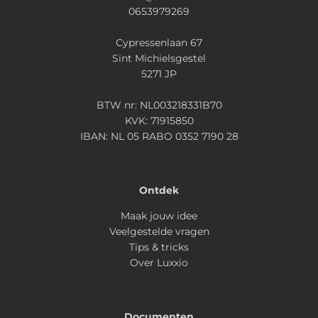
0653979269
Cypressenlaan 67
Sint Michielsgestel
5271 JP
BTW nr: NL003218331B70
KVK: 71915850
IBAN: NL 05 RABO 0352 7190 28
Ontdek
Maak jouw idee
Veelgestelde vragen
Tips & tricks
Over Luxxio
Documenten