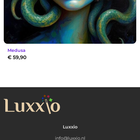
Medusa
€
59,90
Luxxio
info@luxxio.nl