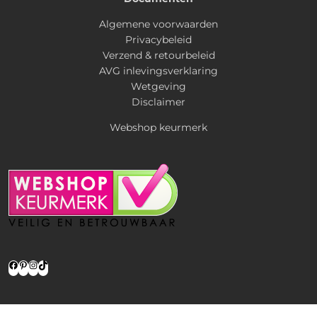
Algemene voorwaarden
Privacybeleid
Verzend & retourbeleid
AVG inlevingsverklaring
Wetgeving
Disclaimer
Webshop keurmerk
Facebook
Pinterest
Instagram
TikTok