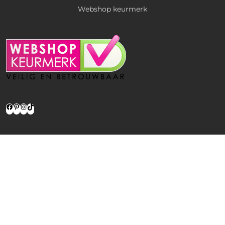
Webshop keurmerk
Facebook
Pinterest
Instagram
TikTok