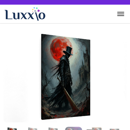
Home
Wanddecoratie
Zelf creëren
Over Luxxio
Contact