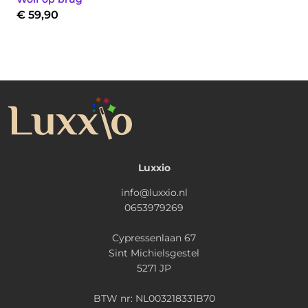
€
59,90
Luxxio
info@luxxio.nl
0653979269
Cypressenlaan 67
Sint Michielsgestel
5271 JP
BTW nr: NL003218331B70