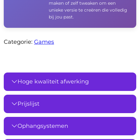
maken of zelf tweaken om een
unieke versie te creëren die volledig
bij jou past.
Categorie:
Games
Hoge kwaliteit afwerking
Prijslijst
Ophangsystemen