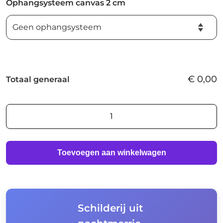
Ophangsysteem canvas 2 cm
€
0,00
Totaal generaal
Schilderij
uit
nachtmerrie
aantal
Toevoegen aan winkelwagen
Schilderij uit