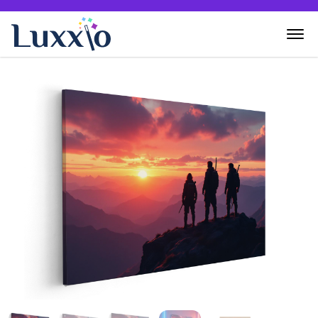
Home
Wanddecoratie
Zelf creëren
Over Luxxio
Contact