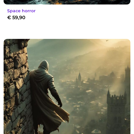
Space horror
€
59,90