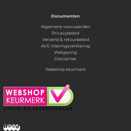
Documenten
Algemene voorwaarden
Privacybeleid
Verzend & retourbeleid
AVG inlevingsverklaring
Wetgeving
Disclaimer
Webshop keurmerk
Facebook
Pinterest
Instagram
TikTok