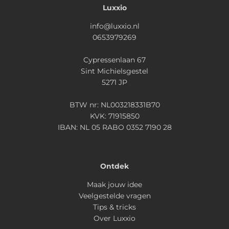
Luxxio
info@luxxio.nl
0653979269
Cypressenlaan 67
Sint Michielsgestel
5271 JP
BTW nr: NL003218331B70
KVK: 71915850
IBAN: NL 05 RABO 0352 7190 28
Ontdek
Maak jouw idee
Veelgestelde vragen
Tips & tricks
Over Luxxio