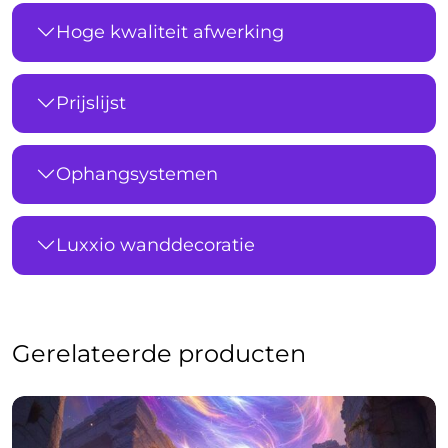
Hoge kwaliteit afwerking
Prijslijst
Ophangsystemen
Luxxio wanddecoratie
Gerelateerde producten