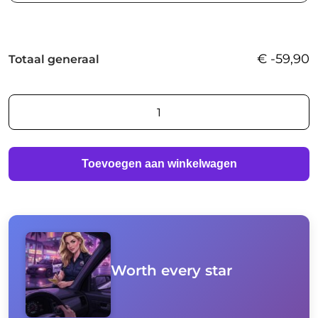
€
-59,90
Totaal generaal
Worth
every
star
aantal
Toevoegen aan winkelwagen
Worth every star