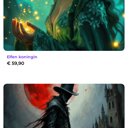
Elfen koningin
€
59,90