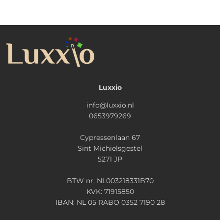
Luxxio
info@luxxio.nl
0653979269
Cypressenlaan 67
Sint Michielsgestel
5271 JP
BTW nr: NL003218331B70
KVK: 71915850
IBAN: NL 05 RABO 0352 7190 28