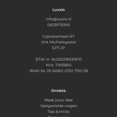
Luxxio
info@luxxio.nl
0653979269
Cypressenlaan 67
Sint Michielsgestel
5271 JP
BTW nr: NL003218331B70
KVK: 71915850
IBAN: NL 05 RABO 0352 7190 28
Ontdek
Maak jouw idee
Veelgestelde vragen
Tips & tricks