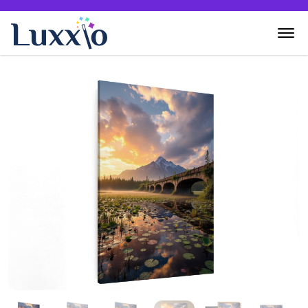
Home
Wanddecoratie
Zelf creëren
Over Luxxio
Contact