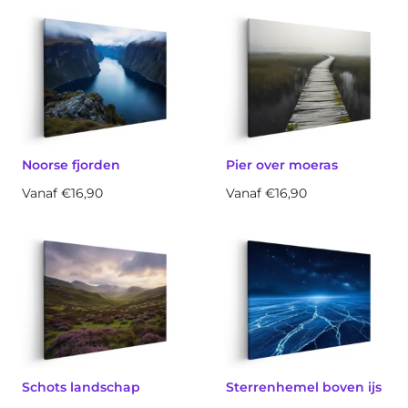
Noorse fjorden
Pier over moeras
Vanaf €16,90
Vanaf €16,90
Schots landschap
Sterrenhemel boven ijs