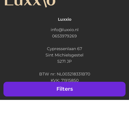
Luxxio
info@luxxio.nl
0653979269
Cypressenlaan 67
Sint Michielsgestel
5271 JP
BTW nr: NL003218331B70
KVK: 71915850
IBAN: NL 05 RABO 0352 7190 28
Filters
Ontdek
Maak jouw idee
Veelgestelde vragen