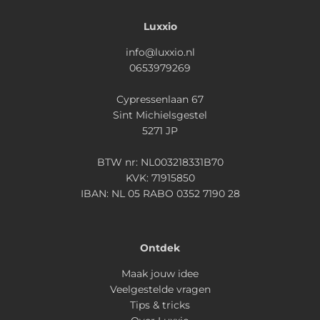
Luxxio
info@luxxio.nl
0653979269
Cypressenlaan 67
Sint Michielsgestel
5271 JP
BTW nr: NL003218331B70
KVK: 71915850
IBAN: NL 05 RABO 0352 7190 28
Ontdek
Maak jouw idee
Veelgestelde vragen
Tips & tricks