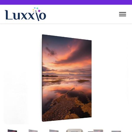
Home
Wanddecoratie
Zelf creëren
Over Luxxio
Contact